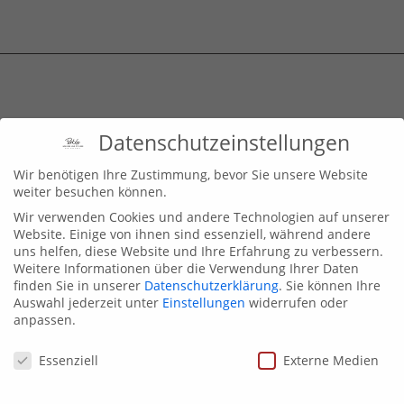
Galerie und Atelier Dietmar Ness
Datenschutzeinstellungen
Stiftstrasse 5
Wir benötigen Ihre Zustimmung, bevor Sie unsere Website
71384 Weinstadt
, Germany
weiter besuchen können.
Wir verwenden Cookies und andere Technologien auf unserer
+49 177 77 33 425

Website. Einige von ihnen sind essenziell, während andere
Kontaktformular

uns helfen, diese Website und Ihre Erfahrung zu verbessern.
Weitere Informationen über die Verwendung Ihrer Daten
finden Sie in unserer
Datenschutzerklärung
.
Sie können Ihre
Datenschutz Impressum
Auswahl jederzeit unter
Einstellungen
widerrufen oder
anpassen.
Datenschutzeinstellungen
Essenziell
Externe Medien